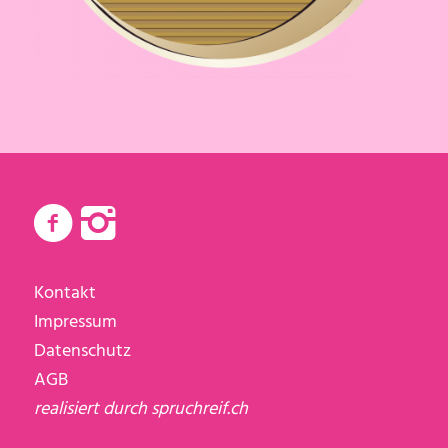
Kontakt
Impressum
Datenschutz
AGB
realisiert durch
spruchreif.ch