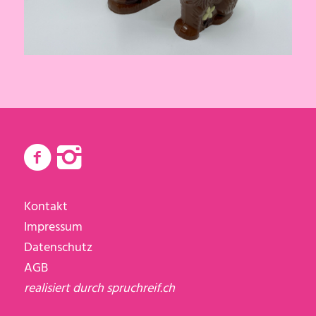
Kontakt
Impressum
Datenschutz
AGB
realisiert durch
spruchreif.ch