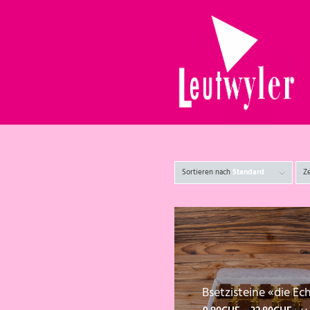
Sortieren nach
Standard
Z
Bsetzisteine «die Ec
Prei