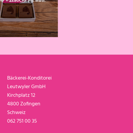
HF
–
23.80
CHF
inkl. MwSt.
9.80CHF
bis
23.80CHF
Bäckerei-Konditorei
Leutwyler GmbH
Kirchplatz 12
4800 Zofingen
Schweiz
062 751 00 35