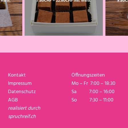
7.80
CHF
–
22.80
CHF
9.80
C
. MwSt.
inkl. MwSt.
0CHF
7.80CHF
bis
80CHF
22.80CHF
Kontakt
Öffnungszeiten
Impressum
Mo – Fr 7:00 – 18:30
Datenschutz
Sa 7:00 – 16:00
AGB
So 7:30 – 11:00
realisiert durch
spruchreif.ch