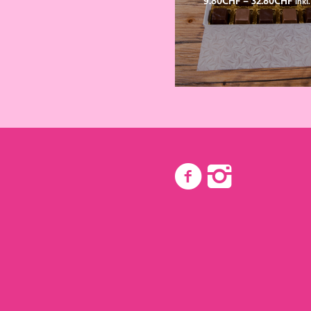
9.80
CHF
–
32.80
CHF
inkl
9.8
bis
32.