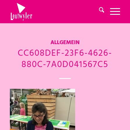
ALLGEMEIN
CC608DEF-23F6-4626-
880C-7A0D041567C5