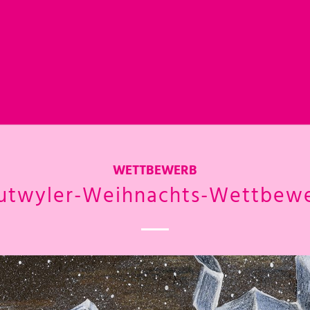
WETTBEWERB
utwyler-Weihnachts-Wettbew