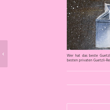
Leutwyler-Beck gewinnt
Wer hat das beste Guetzli
wieder drei Medaillen
besten privaten Guetzli-R