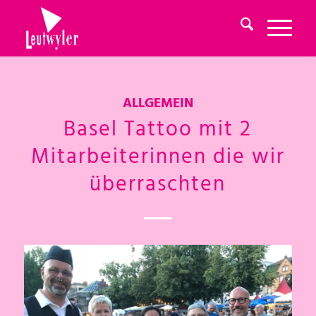
ALLGEMEIN
Basel Tattoo mit 2
Mitarbeiterinnen die wir
überraschten