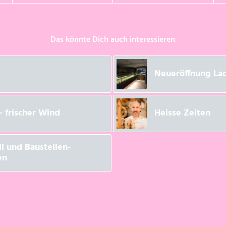
Das könnte Dich auch interessieren
Neueröffnung La
 frischer Wind
Heisse Zeiten
 und Baustellen-
en