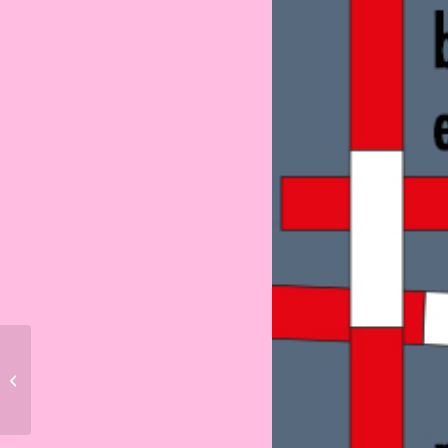
Ladenumbau bei Bäckerei
Leutwyler