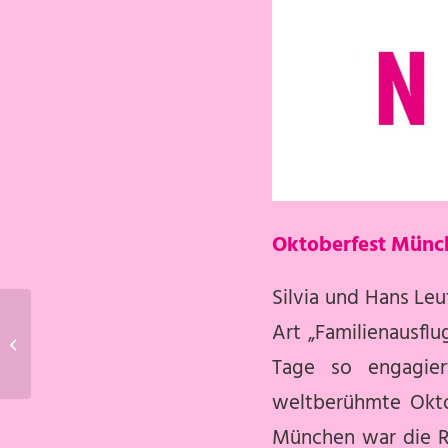
Oktoberfest Münch
Silvia und Hans Leu
Art „Familienausflu
Stillstand ist Rückschritt
Tage so engagiert
weltberühmte Oktob
München war die R